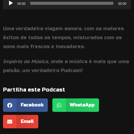
Reprodutor
00:00
00:00
de
áudio
Uma verdadeira viagem sonora, com os maiores
êxitos de todos os tempos, misturados com os
sons mais frescos e inovadores.
Império da Música
, onde a música é mais que uma
paixão, um verdadeiro Podcast!
Partilha este Podcast
Facebook
WhatsApp
Email