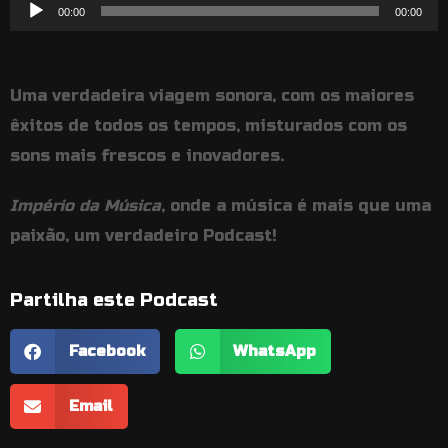
Reprodutor
00:00
00:00
de
áudio
Uma verdadeira viagem sonora, com os maiores
êxitos de todos os tempos, misturados com os
sons mais frescos e inovadores.
Império da Música
, onde a música é mais que uma
paixão, um verdadeiro Podcast!
Partilha este Podcast
Facebook
WhatsApp
Email