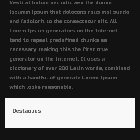
Vesti at bulum nec odio aea the dumm
ipsumm ipsum that dolocons rsus mal suada
and fadolorit to the consectetur elit. All
Lorem Ipsum generators on the Internet
tend to repeat predefined chunks as
necessary, making this the first true
generator on the Internet. It uses a
dictionary of over 200 Latin words, combined
with a handful of generate Lorem Ipsum
which looks reasonable.
Destaques