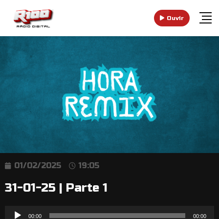
Ouvir
01/02/2025
19:05
31-01-25 | Parte 1
Reprodutor
00:00
00:00