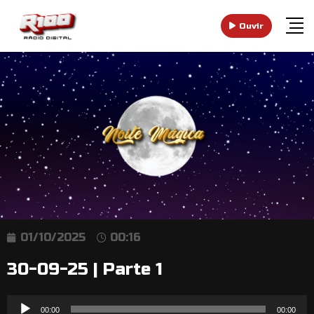
Ouvir
01/10/2025
00:16
30-09-25 | Parte 1
Reprodutor
00:00
00:00