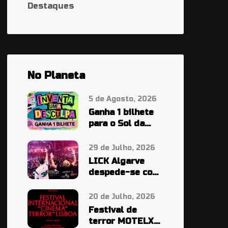
Destaques
No Planeta
5 de Agosto, 2026
Ganha 1 bilhete
para o Sol da
Caparica À
PALA…
29 de Julho, 2026
LICK Algarve
despede-se com
cinco noites em
grande
20 de Julho, 2026
Festival de
terror MOTELX