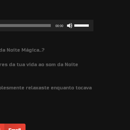
Use
00:00
as
setas
da Noite Mágica..?
cima/baixo
para
res da tua vida ao som da Noite
aumentar
ou
diminuir
plesmente relaxaste enquanto tocava
o
volume.