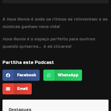
de
áudio
A
Hora Remix
é onde os ritmos se reinventam e as
músicas ganham nova vida!
Hora Remix
é o espaço perfeito para ouvires
quando quiseres… é só clicares!
Partilha este Podcast
Facebook
WhatsApp
Email
Destaques