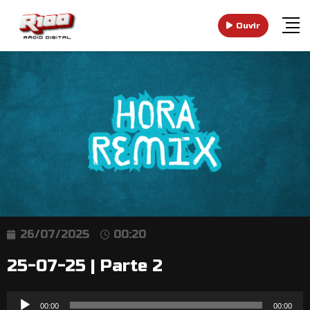
Ouvir
26/07/2025
00:20
25-07-25 | Parte 2
Reprodutor
00:00
00:00