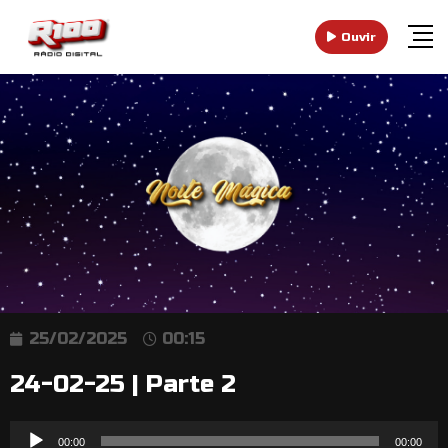
Ouvir
25/02/2025
00:15
24-02-25 | Parte 2
Reprodutor
00:00
00:00