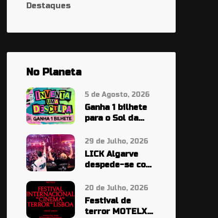
Destaques
No Planeta
5 de Agosto, 2026
Ganha 1 bilhete
para o Sol da
Caparica À
PALA…
29 de Julho, 2026
LICK Algarve
despede-se com
cinco noites em
grande
20 de Julho, 2026
Festival de
terror MOTELX