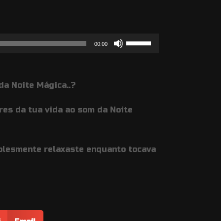
Use
00:00
as
setas
da Noite Mágica..?
cima/baixo
para
res da tua vida ao som da Noite
aumentar
ou
diminuir
plesmente relaxaste enquanto tocava
o
volume.