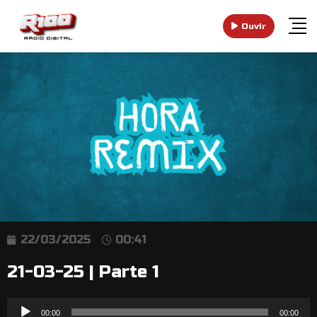
Ouvir
22/03/2025
00:41
21-03-25 | Parte 1
Reprodutor
00:00
00:00