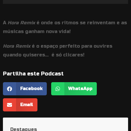
de
áudio
A
Hora Remix
é onde os ritmos se reinventam e as
músicas ganham nova vida!
Hora Remix
é o espaço perfeito para ouvires
quando quiseres… é só clicares!
Partilha este Podcast
Facebook
WhatsApp
Email
Destaques