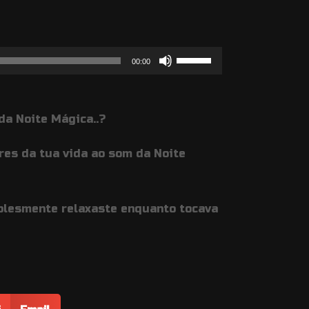
Use
00:00
as
setas
da Noite Mágica..?
cima/baixo
para
res da tua vida ao som da Noite
aumentar
ou
diminuir
plesmente relaxaste enquanto tocava
o
volume.