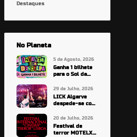
Destaques
No Planeta
5 de Agosto, 2026
Ganha 1 bilhete
para o Sol da
Caparica À
PALA…
29 de Julho, 2026
LICK Algarve
despede-se com
cinco noites em
grande
20 de Julho, 2026
Festival de
terror MOTELX