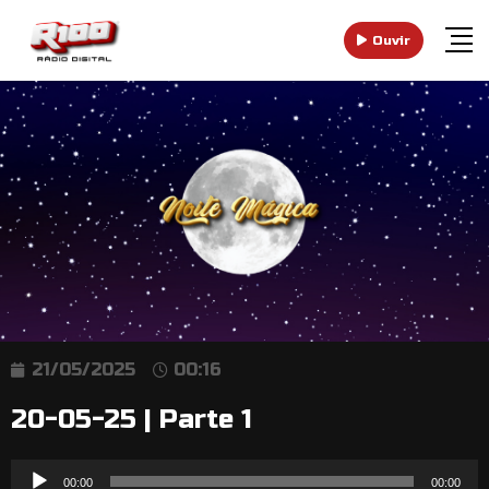
Ouvir
21/05/2025
00:16
20-05-25 | Parte 1
Reprodutor
00:00
00:00