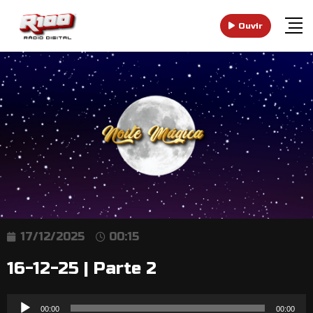
Ouvir
17/12/2025
00:15
16-12-25 | Parte 2
Reprodutor
00:00
00:00