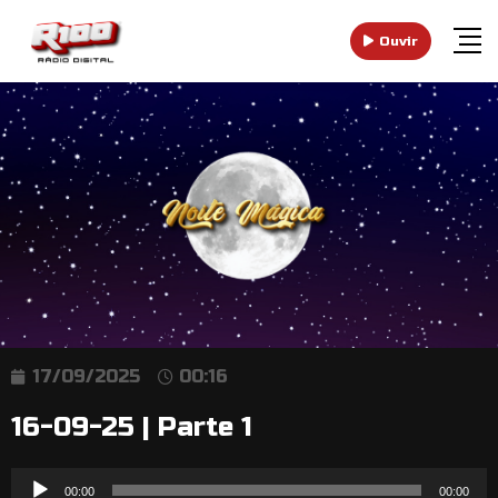
Ouvir
17/09/2025
00:16
16-09-25 | Parte 1
Reprodutor
00:00
00:00