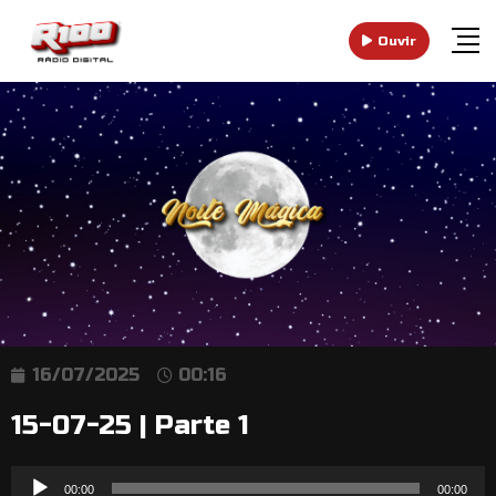
Ouvir
16/07/2025
00:16
15-07-25 | Parte 1
Reprodutor
00:00
00:00