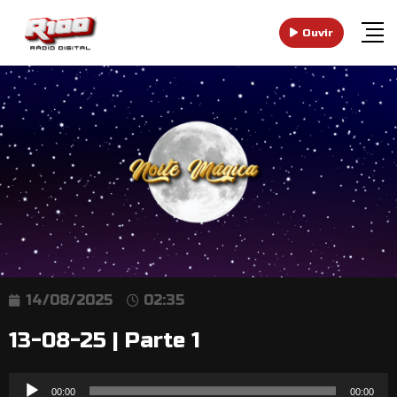
Ouvir
14/08/2025
02:35
13-08-25 | Parte 1
Reprodutor
00:00
00:00