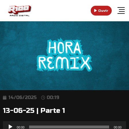
Ouvir
14/06/2025
00:19
13-06-25 | Parte 1
Reprodutor
00:00
00:00