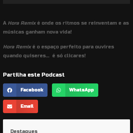
de
áudio
A
Hora Remix
é onde os ritmos se reinventam e as
músicas ganham nova vida!
Hora Remix
é o espaço perfeito para ouvires
quando quiseres… é só clicares!
Partilha este Podcast
Facebook
WhatsApp
Email
Destaques