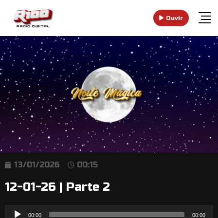
Ouvir
13/01/2026
00:15
12-01-26 | Parte 2
Reprodutor
00:00
00:00