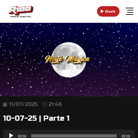
Ouvir
11/07/2025
21:46
10-07-25 | Parte 1
Reprodutor
00:00
00:00