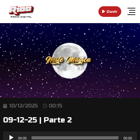
Ouvir
10/12/2025
00:15
09-12-25 | Parte 2
Reprodutor
00:00
00:00