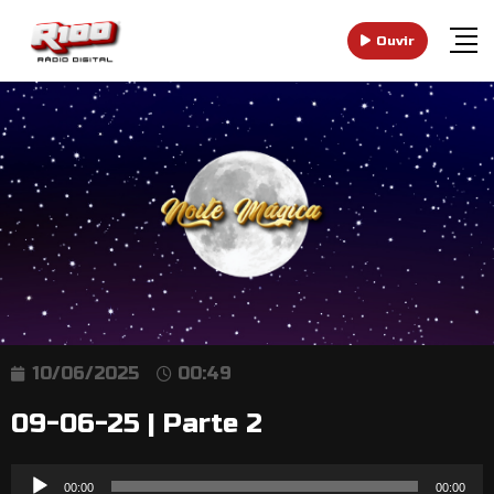
Ouvir
10/06/2025
00:49
09-06-25 | Parte 2
Reprodutor
00:00
00:00