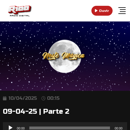
Ouvir
10/04/2025
00:15
09-04-25 | Parte 2
Reprodutor
00:00
00:00