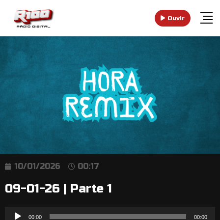
Ouvir
10/01/2026
00:17
09-01-26 | Parte 1
Reprodutor
00:00
00:00