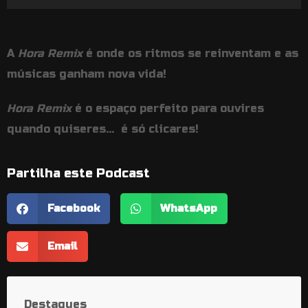
de
áudio
A
Hora Remix
é onde os ritmos se reinventam e as
músicas ganham nova vida!
Hora Remix
é o espaço perfeito para ouvires
quando quiseres… é só clicares!
Partilha este Podcast
Facebook
WhatsApp
Email
Destaques