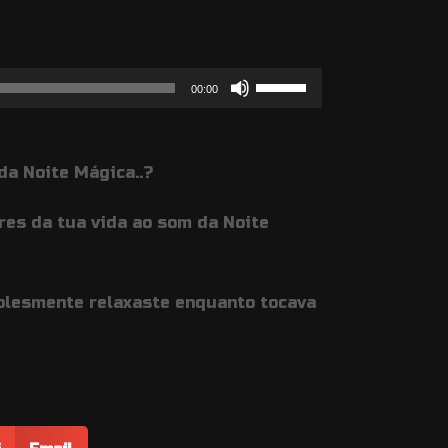
Use
00:00
as
setas
da Noite Mágica..?
cima/baixo
para
res da tua vida ao som da Noite
aumentar
ou
diminuir
plesmente relaxaste enquanto tocava
o
volume.