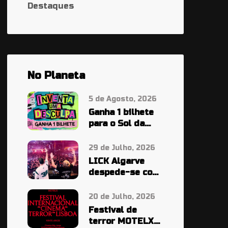
Destaques
No Planeta
5 de Agosto, 2026
Ganha 1 bilhete
para o Sol da
Caparica À
PALA…
29 de Julho, 2026
LICK Algarve
despede-se com
cinco noites em
grande
20 de Julho, 2026
Festival de
terror MOTELX