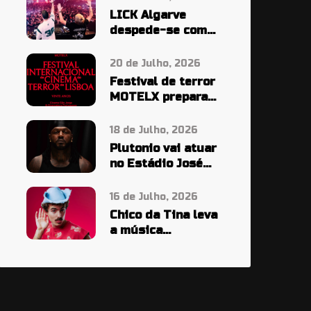
LICK Algarve
despede-se com
cinco noites em
grande
20 de Julho, 2026
Festival de terror
MOTELX prepara
maior edição de
sempre
18 de Julho, 2026
Plutonio vai atuar
no Estádio José
Alvalade em 2027
16 de Julho, 2026
Chico da Tina leva
a música
portuguesa além-
fronteiras