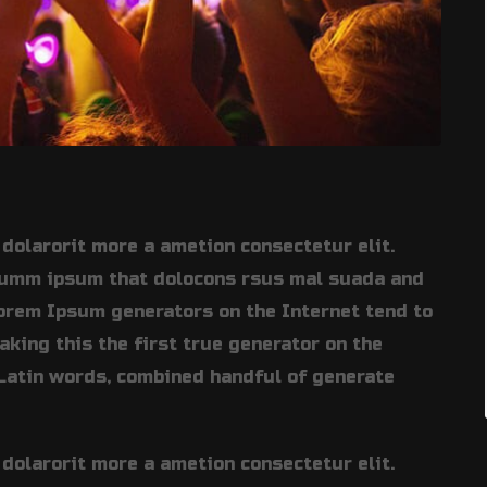
dolarorit more a ametion consectetur elit.
summ ipsum that dolocons rsus mal suada and
 Lorem Ipsum generators on the Internet tend to
king this the first true generator on the
0 Latin words, combined handful of generate
dolarorit more a ametion consectetur elit.