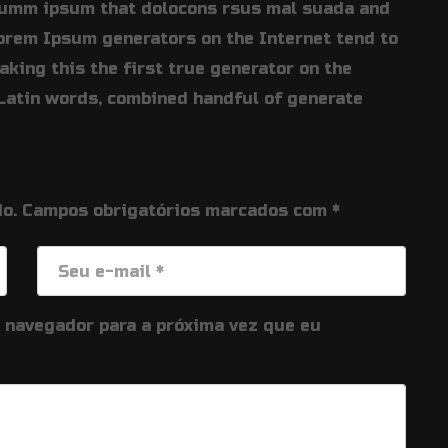
summ ipsum that dolocons rsus mal suada and
 Lorem Ipsum generators on the Internet tend to
king this the first true generator on the
0 Latin words, combined handful of generate
o.
Campos obrigatórios marcados com
*
e navegador para a próxima vez que eu