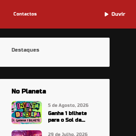
Ouvir
Ouvir
Contactos
Destaques
No Planeta
5 de Agosto, 2026
Ganha 1 bilhete
para o Sol da
Caparica À PALA…
29 de Julho, 2026