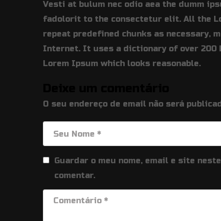
Vesti at bulum nec odio aea the dumm ip
fadolorit to the consectetur elit. All the
repeat predefined chunks as necessary, ma
Internet. It uses a dictionary of over 20
Lorem Ipsum which looks reasonable.
Deixe um comentário
O seu endereço de email não será publicad
Guardar o meu nome, email e site nest
comentar.