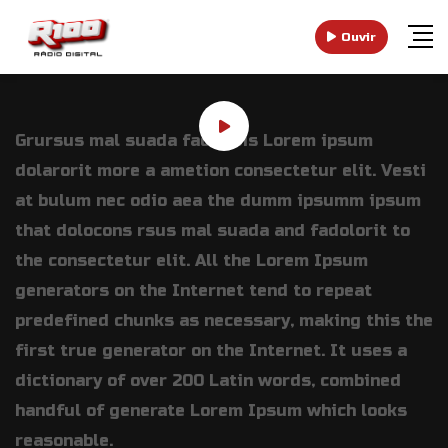
Ouvir
Grursus mal suada faci lisis Lorem ipsum
dolarorit more a ametion consectetur elit. Vesti
at bulum nec odio aea the dumm ipsumm ipsum
that dolocons rsus mal suada and fadolorit to
the consectetur elit. All the Lorem Ipsum
generators on the Internet tend to repeat
predefined chunks as necessary, making this the
first true generator on the Internet. It uses a
dictionary of over 200 Latin words, combined
handful of generate Lorem Ipsum which looks
reasonable.