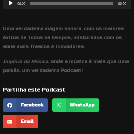
Reprodutor
00:00
00:00
de
áudio
Uma verdadeira viagem sonora, com os maiores
êxitos de todos os tempos, misturados com os
sons mais frescos e inovadores.
Império da Música
, onde a música é mais que uma
paixão, um verdadeiro Podcast!
Partilha este Podcast
Facebook
WhatsApp
Email