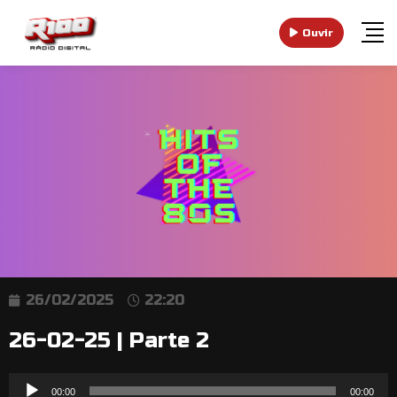
Ouvir
26/02/2025
22:20
26-02-25 | Parte 2
Reprodutor
00:00
00:00