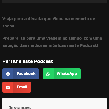
de
áudio
Viaja para a década que ficou na memória de
todos!
Prepara-te para uma viagem no tempo, com uma
seleção das melhores músicas neste Podcast!
Partilha este Podcast
Facebook
WhatsApp
Email
Destaques