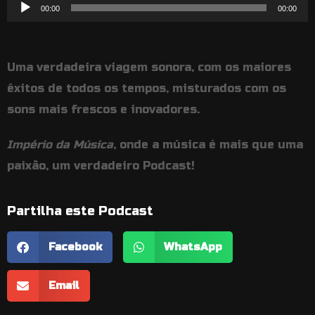
Reprodutor
00:00
00:00
de
áudio
Uma verdadeira viagem sonora, com os maiores
êxitos de todos os tempos, misturados com os
sons mais frescos e inovadores.
Império da Música
, onde a música é mais que uma
paixão, um verdadeiro Podcast!
Partilha este Podcast
Facebook
WhatsApp
Email