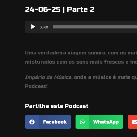
24-06-25 | Parte 2
Reprodutor
00:00
de
áudio
Uma verdadeira viagem sonora, com os mai
misturados com os sons mais frescos e in
Império da Música
, onde a música é mais q
Podcast!
Partilha este Podcast
Facebook
WhatsApp