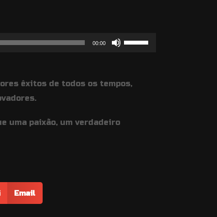
Use
00:00
as
setas
ores êxitos de todos os tempos,
cima/baixo
ovadores.
para
aumentar
ue uma paixão, um verdadeiro
ou
diminuir
o
volume.
Email