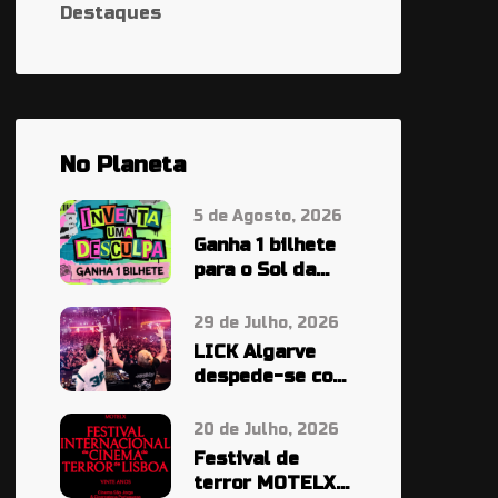
Destaques
No Planeta
5 de Agosto, 2026
Ganha 1 bilhete
para o Sol da
Caparica À
PALA…
29 de Julho, 2026
LICK Algarve
despede-se com
cinco noites em
grande
20 de Julho, 2026
Festival de
terror MOTELX