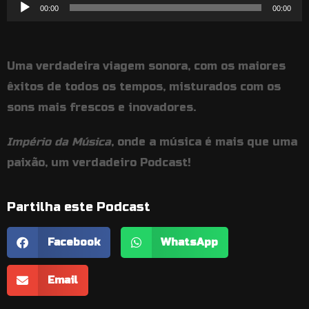
Reprodutor
00:00
00:00
de
áudio
Uma verdadeira viagem sonora, com os maiores
êxitos de todos os tempos, misturados com os
sons mais frescos e inovadores.
Império da Música
, onde a música é mais que uma
paixão, um verdadeiro Podcast!
Partilha este Podcast
Facebook
WhatsApp
Email