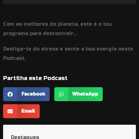
de
áudio
Com as melhores do planeta, este é o teu
programa para descontrair…
Desliga-te do stress e sente a boa energia neste
Podcast.
Partilha este Podcast
Facebook
WhatsApp
Email
Destaques