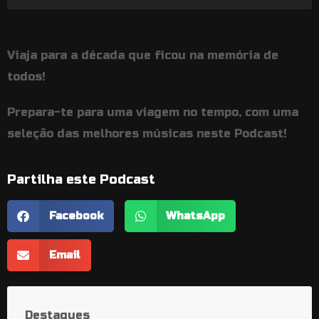
de
áudio
Viaja para a década que ficou na memória de
todos!
Prepara-te para uma viagem no tempo, com uma
seleção das melhores músicas neste Podcast!
Partilha este Podcast
Facebook
WhatsApp
Email
Destaques