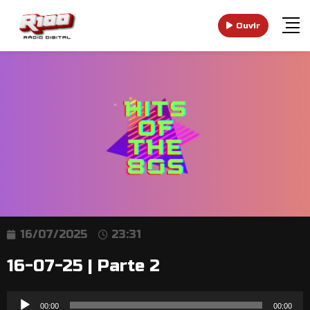
Ouvir
16/07/2025
23:31
16-07-25 | Parte 2
Reprodutor
00:00
00:00