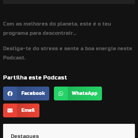
de
áudio
Com as melhores do planeta, este é o teu
programa para descontrair…
Desliga-te do stress e sente a boa energia neste
Podcast.
Partilha este Podcast
Facebook
WhatsApp
Email
Destaques