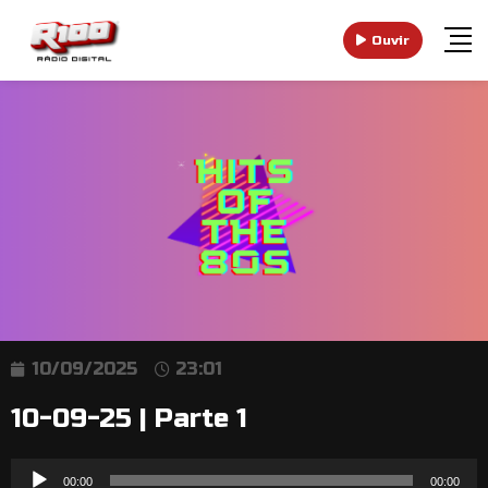
Ouvir
10/09/2025
23:01
10-09-25 | Parte 1
Reprodutor
00:00
00:00