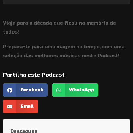
de
áudio
Viaja para a década que ficou na memória de
todos!
Prepara-te para uma viagem no tempo, com uma
seleção das melhores músicas neste Podcast!
Partilha este Podcast
Facebook
WhatsApp
Email
Destaques