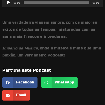
Reprodutor
00:00
00:00
de
áudio
Uma verdadeira viagem sonora, com os maiores
êxitos de todos os tempos, misturados com os
sons mais frescos e inovadores.
Império da Música
, onde a música é mais que uma
paixão, um verdadeiro Podcast!
Partilha este Podcast
Facebook
WhatsApp
Email