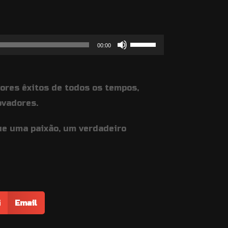
Use
00:00
as
setas
ores êxitos de todos os tempos,
cima/baixo
ovadores.
para
aumentar
ue uma paixão, um verdadeiro
ou
diminuir
o
volume.
Email