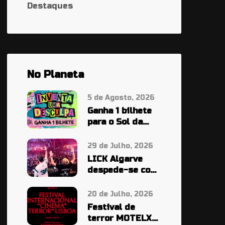
Destaques
No Planeta
5 de Agosto, 2026
Ganha 1 bilhete
para o Sol da
Caparica À
PALA…
29 de Julho, 2026
LICK Algarve
despede-se com
cinco noites em
grande
20 de Julho, 2026
Festival de
terror MOTELX