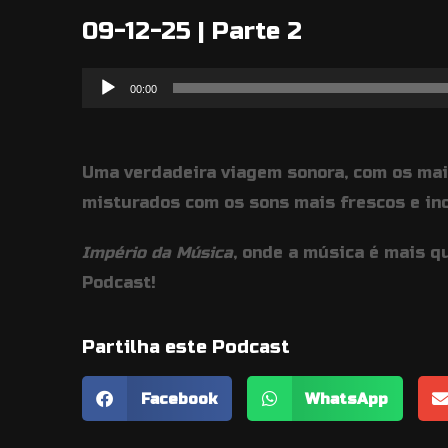
09-12-25 | Parte 2
Reprodutor
00:00
de
áudio
Uma verdadeira viagem sonora, com os mai
misturados com os sons mais frescos e in
Império da Música
, onde a música é mais q
Podcast!
Partilha este Podcast
Facebook
WhatsApp