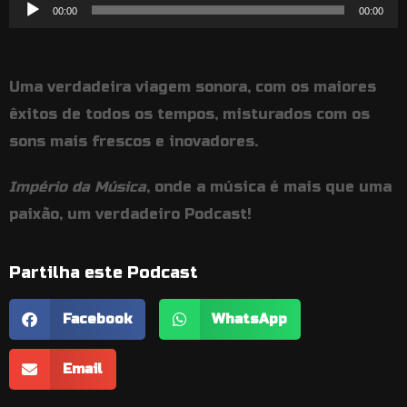
Reprodutor
00:00
00:00
de
áudio
Uma verdadeira viagem sonora, com os maiores
êxitos de todos os tempos, misturados com os
sons mais frescos e inovadores.
Império da Música
, onde a música é mais que uma
paixão, um verdadeiro Podcast!
Partilha este Podcast
Facebook
WhatsApp
Email