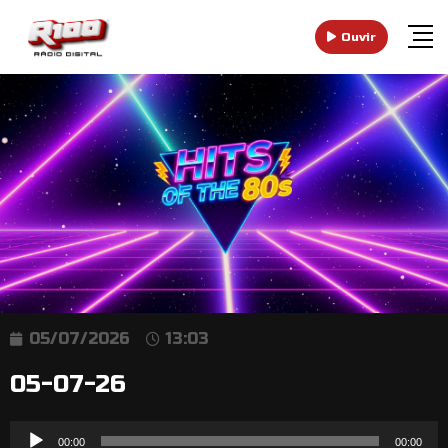
Ouvir
05/07/2026
13:03
05-07-26
Reprodutor
00:00
00:00