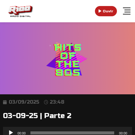
Ouvir
03/09/2025
23:48
03-09-25 | Parte 2
Reprodutor
00:00
00:00