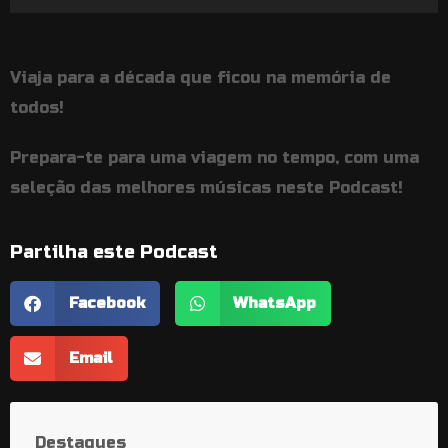
de
áudio
Viaja para a década que ficou na memória de
todos!
Prepara-te para uma viagem no tempo, com uma
seleção das melhores músicas neste Podcast!
Partilha este Podcast
Facebook
WhatsApp
Email
Destaques