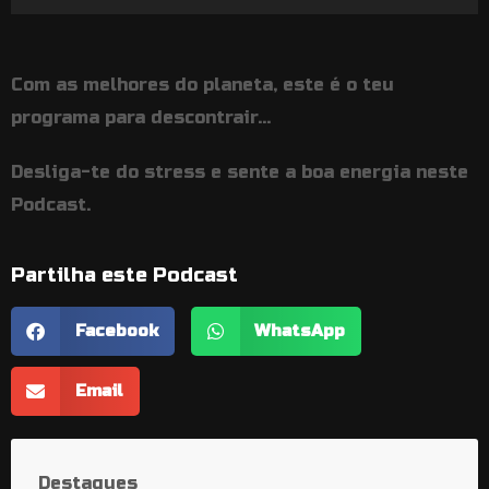
de
áudio
Com as melhores do planeta, este é o teu
programa para descontrair…
Desliga-te do stress e sente a boa energia neste
Podcast.
Partilha este Podcast
Facebook
WhatsApp
Email
Destaques