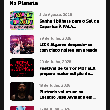
No Planeta
5 de Agosto, 2026
Ganha 1 bilhete para o Sol da
Caparica À PALA…
29 de Julho, 2026
LICK Algarve despede-se
com cinco noites em grande
20 de Julho, 2026
Festival de terror MOTELX
prepara maior edição de
sempre
18 de Julho, 2026
Plutonio vai atuar no
Estádio José Alvalade em
2027
16 de Julho, 2026