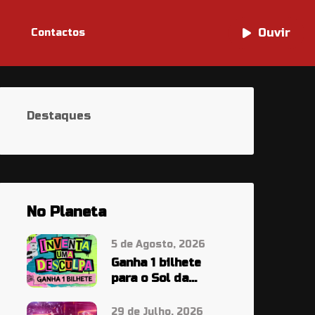
Ouvir
Ouvir
Contactos
Destaques
No Planeta
5 de Agosto, 2026
Ganha 1 bilhete
para o Sol da
Caparica À PALA…
29 de Julho, 2026