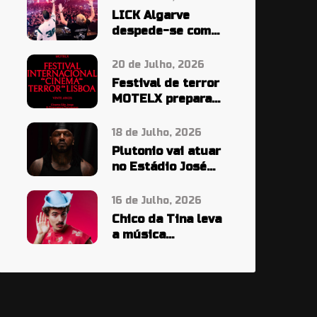
LICK Algarve
despede-se com
cinco noites em
grande
20 de Julho, 2026
Festival de terror
MOTELX prepara
maior edição de
sempre
18 de Julho, 2026
Plutonio vai atuar
no Estádio José
Alvalade em 2027
16 de Julho, 2026
Chico da Tina leva
a música
portuguesa além-
fronteiras