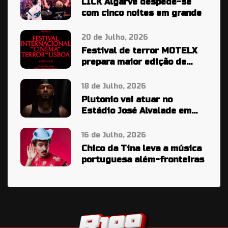
LICK Algarve despede-se
com cinco noites em grande
20 de Julho, 2026
Festival de terror MOTELX
prepara maior edição de
sempre
18 de Julho, 2026
Plutonio vai atuar no
Estádio José Alvalade em
2027
16 de Julho, 2026
Chico da Tina leva a música
portuguesa além-fronteiras